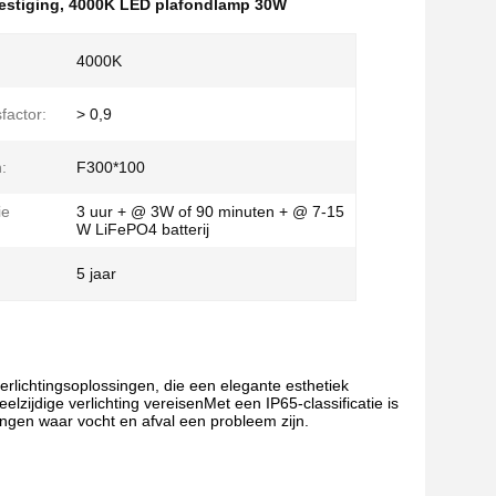
estiging
,
4000K LED plafondlamp 30W
4000K
actor:
> 0,9
:
F300*100
ie
3 uur + @ 3W of 90 minuten + @ 7-15
W LiFePO4 batterij
5 jaar
rlichtingsoplossingen, die een elegante esthetiek
lzijdige verlichting vereisenMet een IP65-classificatie is
ngen waar vocht en afval een probleem zijn.