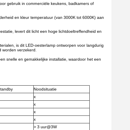
 voor gebruik in commerciële keukens, badkamers of
lderheid en kleur temperatuur (van 3000K tot 6000K) aan
atie, levert dit licht een hoge lichtdoeltreffendheid en
rialen, is dit LED-oesterlamp ontworpen voor langdurig
d worden verzekerd.
en snelle en gemakkelijke installatie, waardoor het een
standby
Noodsituatie
x
x
x
x
> 3 uur@3W