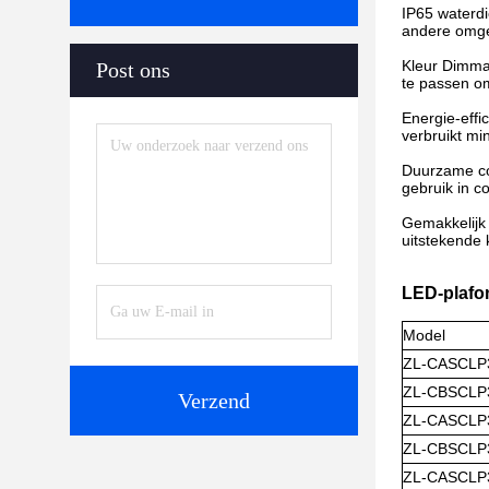
IP65 waterdi
andere omgev
Kleur Dimmab
Post ons
te passen om
Energie-effi
verbruikt mi
Duurzame co
gebruik in 
Gemakkelijk 
uitstekende 
LED-plafon
Model
ZL-CASCLP
ZL-CBSCLP
Verzend
ZL-CASCLP
ZL-CBSCLP
ZL-CASCLP