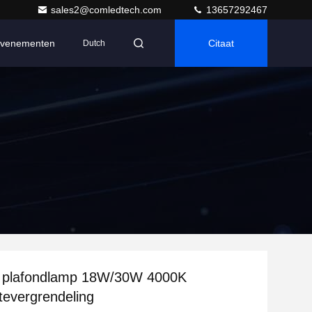
sales2@comledtech.com
13657292467
venementen
Citaat
Dutch
 plafondlamp 18W/30W 4000K
tevergrendeling