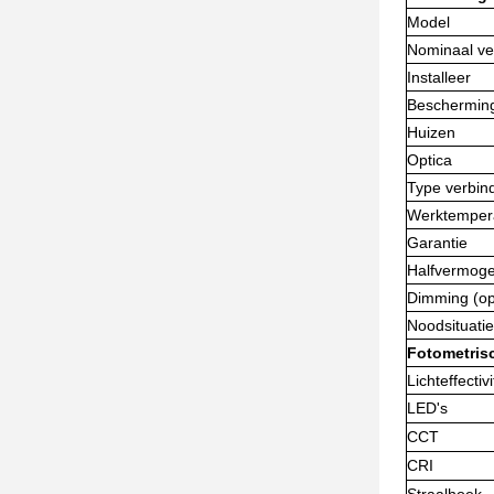
Model
Nominaal v
Installeer
Bescherming
Huizen
Optica
Type verbin
Werktemper
Garantie
Halfvermoge
Dimming (op
Noodsituatie
Fotometris
Lichteffectivi
LED's
CCT
CRI