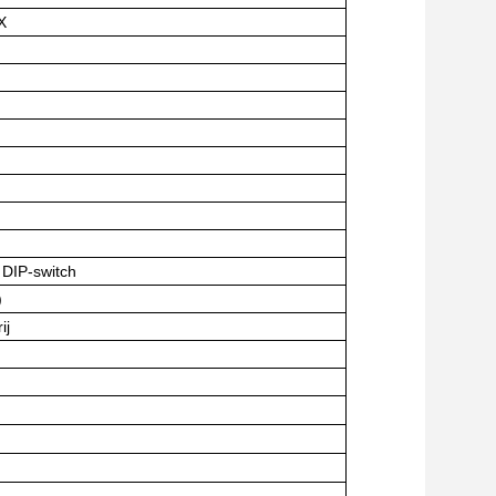
X
 DIP-switch
)
ij