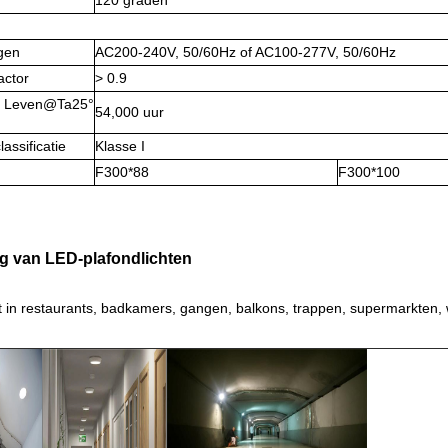
120 graden
gen
AC200-240V, 50/60Hz of AC100-277V, 50/60Hz
actor
> 0.9
r Leven@Ta25°
54,000 uur
lassificatie
Klasse I
F300*88
F300*100
g van LED-plafondlichten
t in restaurants, badkamers, gangen, balkons, trappen, supermarkten, 