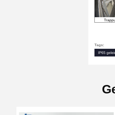
Trappu
Tags:
IP65 gelei
Ge