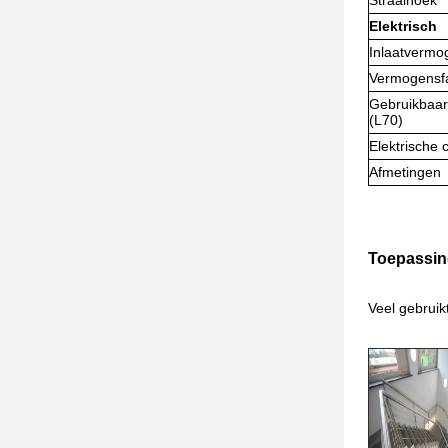
Straalhoek
Elektrisch
Inlaatvermo
Vermogensf
Gebruikbaa
(L70)
Elektrische c
Afmetingen
Toepassin
Veel gebruik