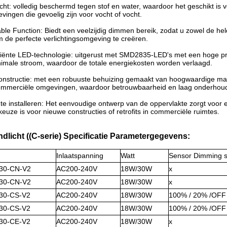
cht: volledig beschermd tegen stof en water, waardoor het geschikt is
ingen die gevoelig zijn voor vocht of vocht.
le Function: Biedt een veelzijdig dimmen bereik, zodat u zowel de he
 de perfecte verlichtingsomgeving te creëren.
ciënte LED-technologie: uitgerust met SMD2835-LED's met een hoge prest
nimale stroom, waardoor de totale energiekosten worden verlaagd.
nstructie: met een robuuste behuizing gemaakt van hoogwaardige mate
commerciële omgevingen, waardoor betrouwbaarheid en laag onderhou
te installeren: Het eenvoudige ontwerp van de oppervlakte zorgt voor e
keuze is voor nieuwe constructies of retrofits in commerciële ruimtes.
dlicht ((C-serie) Specificatie Parametergegevens:
Inlaatspanning
Watt
Sensor Dimming 
30-CN-V2
AC200-240V
18W/30W
x
30-CN-V2
AC200-240V
18W/30W
x
30-CS-V2
AC200-240V
18W/30W
100% / 20% /OFF
30-CS-V2
AC200-240V
18W/30W
100% / 20% /OFF
30-CE-V2
AC200-240V
18W/30W
x