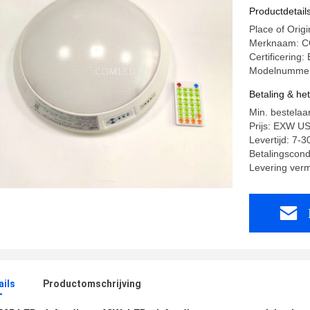
Productdetail
Place of Orig
Merknaam: 
Certificerin
Modelnummer
Betaling & he
Min. bestelaan
Prijs: EXW US
Levertijd: 7-
Betalingscondi
Levering ver
ails
Productomschrijving