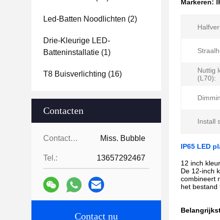
Markeren:
I
Led-Batten Noodlichten
(2)
Halfve
Drie-Kleurige LED-
Straalh
Batteninstallatie
(1)
Nuttig
T8 Buisverlichting
(16)
(L70):
Dimmin
Contacten
Install 
Contacten:
Miss. Bubble
IP65 LED p
Tel.:
13657292467
12 inch kle
De 12-inch k
combineert m
het bestand 
Belangrijks
Contact nu