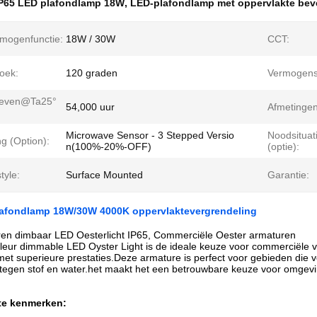
P65 LED plafondlamp 18W
,
LED-plafondlamp met oppervlakte bev
rmogenfunctie:
18W / 30W
CCT:
oek:
120 graden
Vermogensf
 leven@Ta25°
54,000 uur
Afmetingen
Microwave Sensor - 3 Stepped Versio
Noodsituat
g (Option):
n(100%-20%-OFF)
(optie):
style:
Surface Mounted
Garantie:
lafondlamp 18W/30W 4000K oppervlaktevergrendeling
uren dimbaar LED Oesterlicht IP65, Commerciële Oester armaturen
leur dimmable LED Oyster Light is de ideale keuze voor commerciële ve
et superieure prestaties.Deze armature is perfect voor gebieden die vee
tegen stof en water.het maakt het een betrouwbare keuze voor omgevi
te kenmerken: