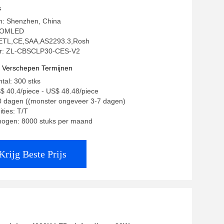
s
in: Shenzhen, China
COMLED
g: ETL,CE,SAA,AS2293.3,Rosh
: ZL-CBSCLP30-CES-V2
t Verschepen Termijnen
tal: 300 stks
$ 40.4/piece - US$ 48.48/piece
30 dagen ((monster ongeveer 3-7 dagen)
ties: T/T
mogen: 8000 stuks per maand
Krijg Beste Prijs