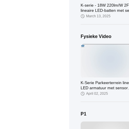
K-serie - 18W 220lm/W 2
lineaire LED-batten met s
in warm wit daglicht wit
March 13, 2025
Fysieke Video
K-Serie Parkeerterrein line
LED armatuur met sensor
dimfunctie
April 02, 2025
P1