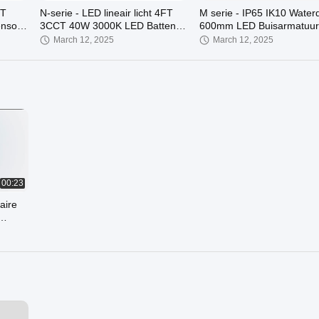
FT
N-serie - LED lineair licht 4FT
M serie - IP65 IK10 Water
ensor
3CCT 40W 3000K LED Batten
600mm LED Buisarmatuur
Fixture Suspended / Surface
Snelbedradingsontwerp
March 12, 2025
March 12, 2025
Installation
00:23
aire