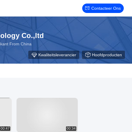
Contacteer Ons
logy Co.,ltd
ikant From China
Kwaliteitsleverancier
Hoofdproducten
00:47
00:34