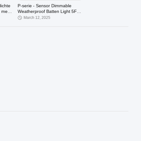
dichte
P-serie - Sensor Dimmable
 met
Weatherproof Batten Light 5FT
IP65 waterdichtheid Linkable
March 12, 2025
Installeer