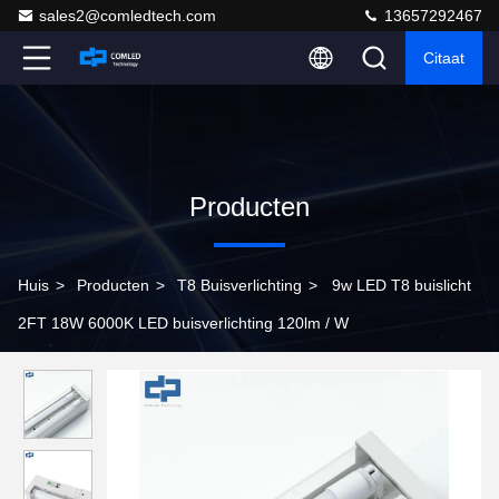
sales2@comledtech.com
13657292467
Citaat
Producten
Huis
>
Producten
>
T8 Buisverlichting
>
9w LED T8 buislicht
2FT 18W 6000K LED buisverlichting 120lm / W