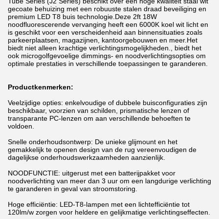
Tube Series (J2 Series) beschikt over een hoge kwaliteit staal wit
gecoate behuizing met een robuuste stalen draad beveiliging en
premium LED T8 buis technologie.Deze 2ft 18W
noodfluorescerende vervanging heeft een 6000K koel wit licht en
is geschikt voor een verscheidenheid aan binnensituaties zoals
parkeerplaatsen, magazijnen, kantoorgebouwen en meer.Het
biedt niet alleen krachtige verlichtingsmogelijkheden., biedt het
ook microgolfgevoelige dimmings- en noodverlichtingsopties om
optimale prestaties in verschillende toepassingen te garanderen.
Productkenmerken:
Veelzijdige opties: enkelvoudige of dubbele buisconfiguraties zijn
beschikbaar, voorzien van schilden, prismatische lenzen of
transparante PC-lenzen om aan verschillende behoeften te
voldoen.
Snelle onderhoudsontwerp: De unieke glijmount en het
gemakkelijk te openen design van de rug vereenvoudigen de
dagelijkse onderhoudswerkzaamheden aanzienlijk.
NOODFUNCTIE: uitgerust met een batterijpakket voor
noodverlichting van meer dan 3 uur om een langdurige verlichting
te garanderen in geval van stroomstoring.
Hoge efficiëntie: LED-T8-lampen met een lichtefficiëntie tot
120lm/w zorgen voor heldere en gelijkmatige verlichtingseffecten.