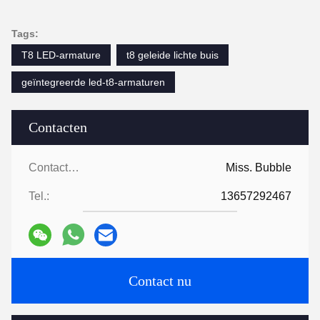
Tags:
T8 LED-armature
t8 geleide lichte buis
geïntegreerde led-t8-armaturen
Contacten
Contacten:
Miss. Bubble
Tel.:
13657292467
Contact nu