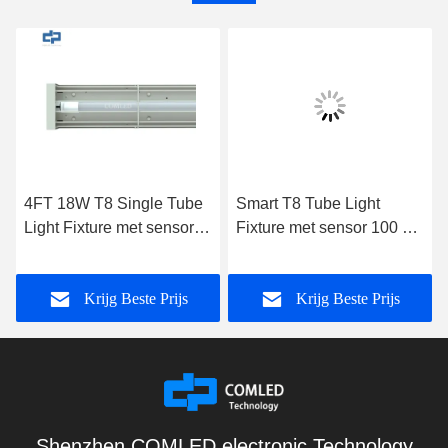
4FT 18W T8 Single Tube
Smart T8 Tube Light
Light Fixture met sensor
Fixture met sensor 100 V
Dimmable T8 Led Tubes
277 V 4 Foot T8 LED
CCT 3000K 4000K 5000K
Tube Light
Krijg Beste Prijs
Krijg Beste Prijs
Shenzhen COMLED electronic Technology