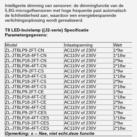
Intelligente dimming van sensoren: de dimmingfunctie van de
5,8G-microgolfsensoren met hoge frequentie past automatisch
de lichthelderheid aan, waardoor een energiebesparende
verlichtingsoplossing wordt gerealiseerd.
T8 LED-buislamp ((J2-serie) Specificatie
Parametergegevens:
Model
Inlaatspanning
Watt
ZL-JTBLP9-2FT-CN
AC110V of 230V
1*9w
ZL-JTBLP18-4FT-CN
AC110V of 230V
1*18w
ZL-JTBLP18-2FT-CN
AC110V of 230V
2*9w
ZL-JTBLP36-4FT-CN
AC110V of 230V
2*18w
ZL-JTBLP9-2FT-CS
AC110V of 230V
1*9w
ZL-JTBLP18-4FT-CS
AC110V of 230V
1*18w
ZL-JTBLP18-2FT-CS
AC110V of 230V
2*9w
ZL-JTBLP36-4FT-CS
AC110V of 230V
2*18w
ZL-JTBLP9-2FT-CE
AC110V of 230V
1*9w
ZL-JTBLP18-4FT-CE
AC110V of 230V
1*18w
ZL-JTBLP18-2FT-CE
AC110V of 230V
2*9w
ZL-JTBLP36-4FT-CE
AC110V of 230V
2*18w
ZL-JTBLP9-2FT-CES
AC110V of 230V
1*9w
ZL-JTBLP18-4FT-CES
AC110V of 230V
1*18w
ZL-JTBLP18-2FT-CES
AC110V of 230V
2*9w
ZL-JTBLP36-4FT-CES
AC110V of 230V
2*18w
Opmerking: x -
- Nee, niet echt.
deze functie