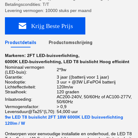
Betalingscondities: T/T
Levering vermogen: 10000 stuks per maand
Krijg Beste Prijs
Productdetails
Productomschrijving
Markeren:
2FT LED-buisverlichting
,
6000K LED-buisverlichting
,
LED T8 buislicht Hoog efficiënt
Nominaal vermogen
2*9w
(LED-buis):
Garantie:
3 jaar ((batterij voor 1 jaar)
Noodoptie:
3 uur + @3W LiFePO4 batterij
Lichteffectiviteit:
120lm/w
Straalhoek:
120 graden
AC200-240V, 50/60Hz of AC100-277V,
Inlaatvoeding:
50/60Hz
Vermogensfactor:
> 0,9
Levensduur@Ta25°(L70):
54,000 uur
9w LED T8 buislicht 2FT 18W 6000K LED buisverlichting
120lm / W
Ontworpen voor eenvoudige installatie en onderhoud, de LED T8