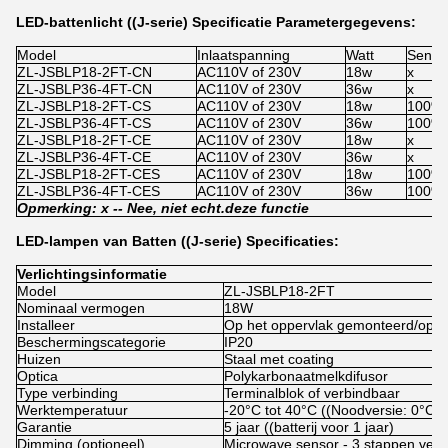
LED-battenlicht ((J-serie) Specificatie Parametergegevens:
Model
Inlaatspanning
Watt
Senso
ZL-JSBLP18-2FT-CN
AC110V of 230V
18w
x
ZL-JSBLP36-4FT-CN
AC110V of 230V
36w
x
ZL-JSBLP18-2FT-CS
AC110V of 230V
18w
100% 
ZL-JSBLP36-4FT-CS
AC110V of 230V
36w
100% 
ZL-JSBLP18-2FT-CE
AC110V of 230V
18w
x
ZL-JSBLP36-4FT-CE
AC110V of 230V
36w
x
ZL-JSBLP18-2FT-CES
AC110V of 230V
18w
100% 
ZL-JSBLP36-4FT-CES
AC110V of 230V
36w
100% 
Opmerking: x -
- Nee, niet echt.
deze functie
LED-lampen van Batten ((J-serie) Specificaties:
Verlichtingsinformatie
Model
ZL-JSBLP18-2FT
Nominaal vermogen
18W
Installeer
Op het oppervlak gemonteerd/opg
Beschermingscategorie
IP20
Huizen
Staal met coating
Optica
Polykarbonaatmelkdifusor
Type verbinding
Terminalblok of verbindbaar
Werktemperatuur
-20°C tot 40°C ((Noodversie: 0°C t
Garantie
5 jaar ((batterij voor 1 jaar)
Dimming (optioneel)
Microwave sensor - 3 stappen ver