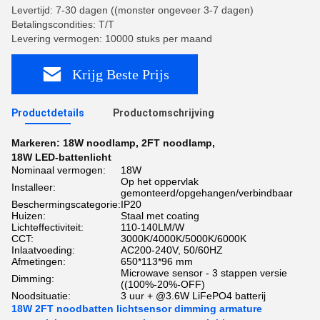
Levertijd: 7-30 dagen ((monster ongeveer 3-7 dagen)
Betalingscondities: T/T
Levering vermogen: 10000 stuks per maand
Krijg Beste Prijs
Productdetails
Productomschrijving
Markeren:
18W noodlamp
,
2FT noodlamp
,
18W LED-battenlicht
Nominaal vermogen:
18W
Op het oppervlak
Installeer:
gemonteerd/opgehangen/verbindbaar
Beschermingscategorie:
IP20
Huizen:
Staal met coating
Lichteffectiviteit:
110-140LM/W
CCT:
3000K/4000K/5000K/6000K
Inlaatvoeding:
AC200-240V, 50/60HZ
Afmetingen:
650*113*96 mm
Microwave sensor - 3 stappen versie
Dimming:
((100%-20%-OFF)
Noodsituatie:
3 uur + @3.6W LiFePO4 batterij
18W 2FT noodbatten lichtsensor dimming armature