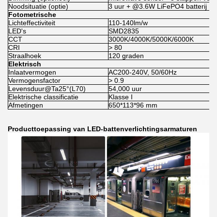
Noodsituatie (optie)
3 uur + @3.6W LiFePO4 batterij
Fotometrische
Lichteffectiviteit
110-140lm/w
LED's
SMD2835
CCT
3000K/4000K/5000K/6000K
CRI
> 80
Straalhoek
120 graden
Elektrisch
Inlaatvermogen
AC200-240V, 50/60Hz
Vermogensfactor
> 0.9
Levensduur@Ta25°(L70)
54,000 uur
Elektrische classificatie
Klasse I
Afmetingen
650*113*96 mm
Producttoepassing van LED-battenverlichtingsarmaturen