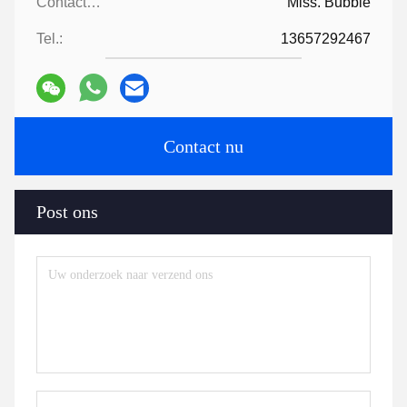
Contacten:
Miss. Bubble
Tel.:
13657292467
Contact nu
Post ons