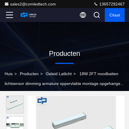
sales2@comledtech.com
13657292467
Citaat
Producten
Huis
>
Producten
>
Geleid Latlicht
>
18W 2FT noodbatten
lichtsensor dimming armature oppervlakte montage opgehangen
aansluitbaar