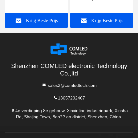
Diffuser en ijzeren basis
Lineaire kantoorlamp
36W
Krijg Beste Prijs
Krijg Beste Prijs
Shenzhen COMLED electronic Technology
Co.,ltd
sales2@comledtech.com
13657292467
4e verdieping 8e gebouw, Xinxintian industriepark, Xinsha
Rd, Shajing Town, Bao?? an district, Shenzhen, China.