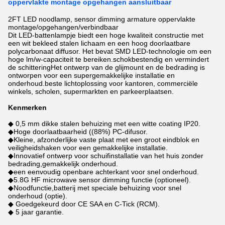
oppervlakte montage opgehangen aansluitbaar
2FT LED noodlamp, sensor dimming armature oppervlakte
montage/opgehangen/verbindbaar
Dit LED-battenlampje biedt een hoge kwaliteit constructie met
een wit bekleed stalen lichaam en een hoog doorlaatbare
polycarbonaat diffusor. Het bevat SMD LED-technologie om een
hoge lm/w-capaciteit te bereiken.schokbestendig en vermindert
de schitteringHet ontwerp van de glijmount en de bedrading is
ontworpen voor een supergemakkelijke installatie en
onderhoud.beste lichtoplossing voor kantoren, commerciële
winkels, scholen, supermarkten en parkeerplaatsen.
Kenmerken
◆ 0,5 mm dikke stalen behuizing met een witte coating IP20.
◆Hoge doorlaatbaarheid ((88%) PC-difusor.
◆Kleine, afzonderlijke vaste plaat met een groot eindblok en
veiligheidshaken voor een gemakkelijke installatie.
◆Innovatief ontwerp voor schuifinstallatie van het huis zonder
bedrading,gemakkelijk onderhoud.
◆een eenvoudig openbare achterkant voor snel onderhoud.
◆5.8G HF microwave sensor dimming functie (optioneel).
◆Noodfunctie,batterij met speciale behuizing voor snel
onderhoud (optie).
◆ Goedgekeurd door CE SAA en C-Tick (RCM).
◆ 5 jaar garantie.