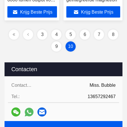
industriële werkplaatsen
Krijg Beste Prijs
Krijg Beste Prijs
en commerciële opslag,
duurzaam en IP65
beoordeeld
3
4
5
6
7
8
9
10
Contacten
Contacten:
Miss. Bubble
Tel.:
13657292467