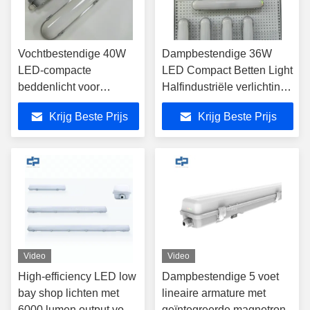
Vochtbestendige 40W
Dampbestendige 36W
LED-compacte
LED Compact Betten Light
beddenlicht voor
Halfindustriële verlichting
trappenput
Triproof LED-licht
Krijg Beste Prijs
Krijg Beste Prijs
Video
Video
High-efficiency LED low
Dampbestendige 5 voet
bay shop lichten met
lineaire armature met
6000 lumen output voor
geïntegreerde magnetron