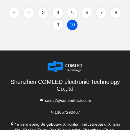
3
4
5
6
7
8
9
10
Shenzhen COMLED electronic Technology
Co.,ltd
sales2@comledtech.com
13657292467
4e verdieping 8e gebouw, Xinxintian industriepark, Xinsha
Rd, Shajing Town, Bao?? an district, Shenzhen, China.