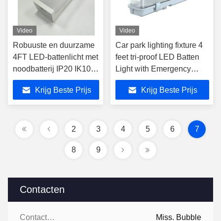
Video
Video
Robuuste en duurzame
Car park lighting fixture 4
4FT LED-battenlicht met
feet tri-proof LED Batten
noodbatterij IP20 IK10
Light with Emergency
industriële armaturen
Battery
Krijg Beste Prijs
Krijg Beste Prijs
2
3
4
5
6
7
8
9
Contacten
Contacten:
Miss. Bubble