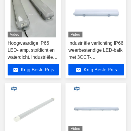
Video
Video
Hoogwaardige IP65
Industriële verlichting IP66
LED-lamp, stofdicht en
weerbestendige LED-balk
waterdicht, industriële
met 3CCT-
en buitentoepassingen,
veranderingsfunctie
Krijg Beste Prijs
Krijg Beste Prijs
betrouwbare prestaties,
hoge lichtopbrengst
Video