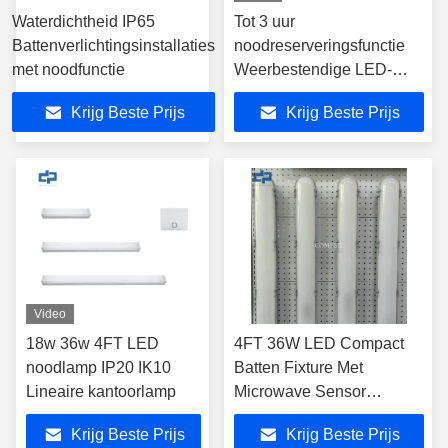
Waterdichtheid IP65
Tot 3 uur
Battenverlichtingsinstallaties
noodreserveringsfunctie
met noodfunctie
Weerbestendige LED-
battenlamp CCT
Krijg Beste Prijs
Krijg Beste Prijs
3000K/4000K/6000K
Veranderbaar
Video
18w 36w 4FT LED
4FT 36W LED Compact
noodlamp IP20 IK10
Batten Fixture Met
Lineaire kantoorlamp
Microwave Sensor
Dimming Function Voor
Krijg Beste Prijs
Krijg Beste Prijs
industriële verlichting