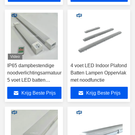
Video
IP65 dampbestendige
4 voet LED Indoor Plafond
noodverlichtingsarmatuur
Batten Lampen Oppervlak
5 voet LED batten
met noodfunctie
lichtarmatuur voor
Krijg Beste Prijs
Krijg Beste Prijs
industriële verlichting