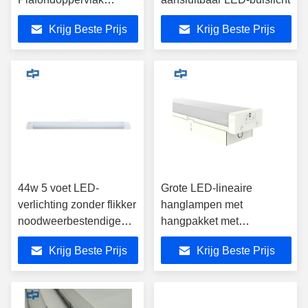
Lineair Suspended
Krijg Beste Prijs
Krijg Beste Prijs
Lighting
44w 5 voet LED-
Grote LED-lineaire
verlichting zonder flikker
hanglampen met
noodweerbestendige
hangpakket met
lampen met sensor
ophanging 110-140lm/w
Krijg Beste Prijs
Krijg Beste Prijs
3000K