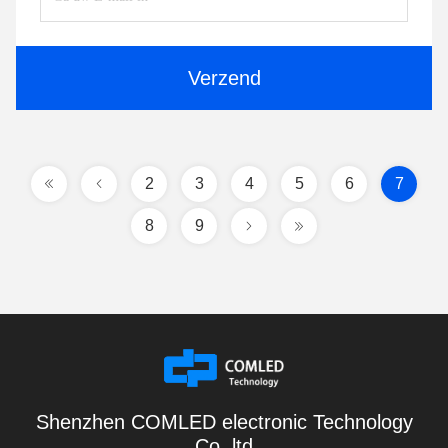
Verzend
2
3
4
5
6
7
8
9
Shenzhen COMLED electronic Technology
Co.,ltd