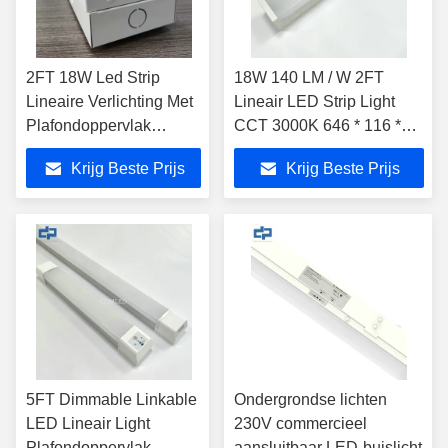
2FT 18W Led Strip
18W 140 LM / W 2FT
Lineaire Verlichting Met
Lineair LED Strip Light
Plafondoppervlak
CCT 3000K 646 * 116 *
Montage
96mm
Krijg Beste Prijs
Krijg Beste Prijs
5FT Dimmable Linkable
Ondergrondse lichten
LED Lineair Light
230V commercieel
Plafondoppervlak
aansluitbaar LED-buislicht