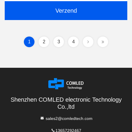
Verzend
1
2
3
4
Shenzhen COMLED electronic Technology
Co.,ltd
sales2@comledtech.com
13657292467