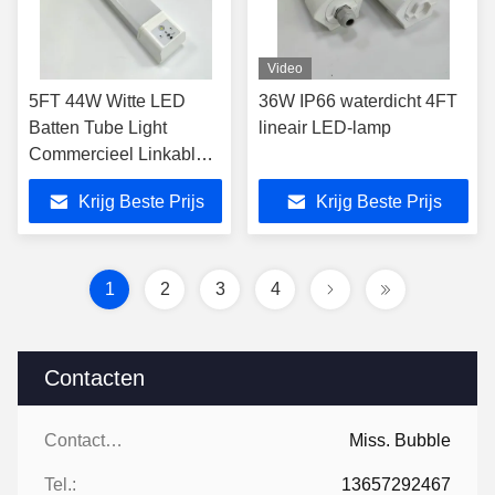
Video
5FT 44W Witte LED
36W IP66 waterdicht 4FT
Batten Tube Light
lineair LED-lamp
Commercieel Linkable
LED Lineair Light Indoor
Krijg Beste Prijs
Krijg Beste Prijs
1
2
3
4
Contacten
Contacten:
Miss. Bubble
Tel.:
13657292467