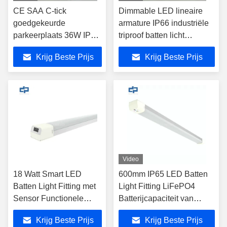
CE SAA C-tick
Dimmable LED lineaire
goedgekeurde
armature IP66 industriële
parkeerplaats 36W IP66
triproof batten licht
industriële LED-balken
Oppervlakte Mount
Krijg Beste Prijs
Krijg Beste Prijs
1200mm Waterdicht
dampdicht Lineaire LED
lineair led licht magazijn
licht Fitting Makkelijk
slank Lineair LED-
Bedrading engineering
lichtstuk Oppervlakte
project LED armaturen
Mount Dampbestendige
balken licht gemakkelijk
onderhoud
Video
18 Watt Smart LED
600mm IP65 LED Batten
Batten Light Fitting met
Light Fitting LiFePO4
Sensor Functionele
Batterijcapaciteit van
Modules Veranderbare
1500mAh
Krijg Beste Prijs
Krijg Beste Prijs
armaturen