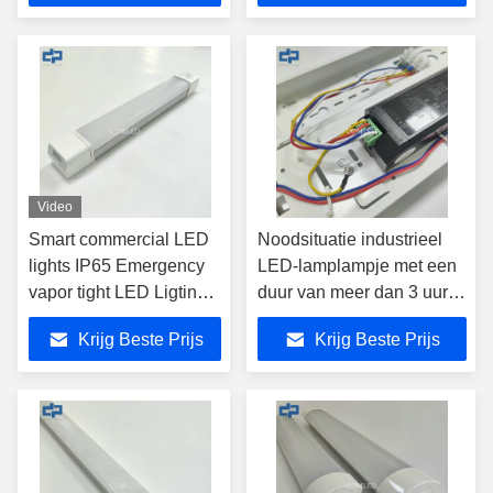
Video
Smart commercial LED
Noodsituatie industrieel
lights IP65 Emergency
LED-lamplampje met een
vapor tight LED Ligting
duur van meer dan 3 uur
Fixture 1500mm LED
IP20 LED-lineaire
Krijg Beste Prijs
Krijg Beste Prijs
Batten Light Fitting For
verlichting voor
Industrial Lighting
hanginstallatie
parkeerplaats
Verlichtingsarmaturen met
110-140lm/w noodsituatie
lineaire verlichting