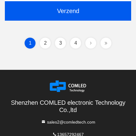
Verzend
1
2
3
4
Shenzhen COMLED electronic Technology
Co.,ltd
sales2@comledtech.com
13657292467