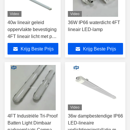
Video
Video
40w lineair geleid
36W IP66 waterdicht 4FT
oppervlakte bevestiging
lineair LED-lamp
4FT lineair licht met pers
type terminal blok IP66
Krijg Beste Prijs
Krijg Beste Prijs
Video
4FT Industriële Tri-Proof
36w dampbestendige IP66
Batten Light Dimbaar
LED-lineaire
parkeerplaats Compacte
verlichtingsinstallatie met