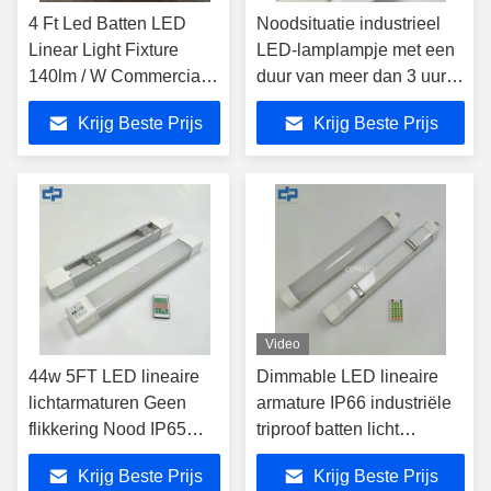
4 Ft Led Batten LED
Noodsituatie industrieel
Linear Light Fixture
LED-lamplampje met een
140lm / W Commercial
duur van meer dan 3 uur
For Office
IP20 LED-lineaire
Krijg Beste Prijs
Krijg Beste Prijs
verlichting voor
hanginstallatie
parkeerplaats
Verlichtingsarmaturen met
110-140lm/w noodsituatie
lineaire verlichting
Video
44w 5FT LED lineaire
Dimmable LED lineaire
lichtarmaturen Geen
armature IP66 industriële
flikkering Nood IP65
triproof batten licht
Weerbestendige led-
Oppervlakte Mount
Krijg Beste Prijs
Krijg Beste Prijs
buizen Sensor dimmen
dampdicht Lineaire LED