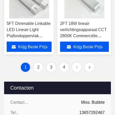
5FT Dimmable Linkable
2FT 18W lineair
LED Lineair Light
verlichtingsapparaat CCT
Plafondoppervlak
2800K Commerciële
Lineair Suspended
lineaire hangverlichting
Krijg Beste Prijs
Krijg Beste Prijs
Lighting
1
2
3
4
Contacten
Contacten:
Miss. Bubble
Tel.:
13657292467