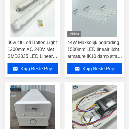
Video
36w 4ft Led Batten Light
44W Makkelijk bedrading
1200mm AC 240V Met
1500mm LED lineair licht
SMD2835 LED Linear
armature IK10 damp strak
Light
LED licht
Krijg Beste Prijs
Krijg Beste Prijs