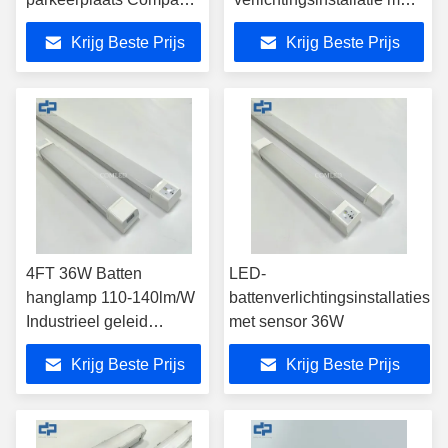
LED Batten armatuur
microgolfsensor 6000K
Krijg Beste Prijs
Krijg Beste Prijs
CE SAA Goedgekeurd
Tri-Proof Lineaire
Lichtarmatuur sensor
dimmen Dampdichte
LED battens
4FT 36W Batten
LED-
hanglamp 110-140lm/W
battenverlichtingsinstallaties
Industrieel geleid
met sensor 36W
lineaire lichten
Krijg Beste Prijs
Krijg Beste Prijs