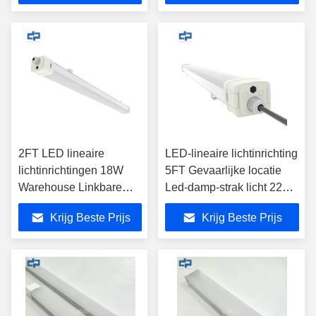
parkeerplaats led-
licht Fitting Makkelijk
buisverlichting
Bedrading engineering
tunnelverlichting
project LED armaturen
armatuur
2FT LED lineaire
LED-lineaire lichtinrichting
lichtinrichtingen 18W
5FT Gevaarlijke locatie
Warehouse Linkbare
Led-damp-strak licht 220V
lineaire LED-
SMD2835
Krijg Beste Prijs
Krijg Beste Prijs
lichtinrichtingen Milky
Diffuser